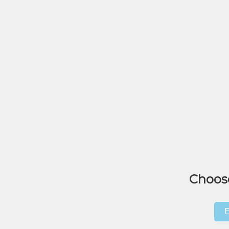
Choos
E